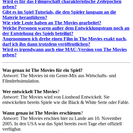
Wird es für das Filmgeschäft charakteristische Zeitepochen
geben?
Gibt es im Spiel Tutorials, die den Spieler langsam an die
Materie heranführen?
Wie viele Leute haben an The Movies gearbeitet?
Welche Personen waren außer dem Entwicklungsteam noch an
der Entstehung des Spiels beteiligt?
Angenommen ich drehe einen Film in The Movies exakt nach,
darf ich ihn dann trotzdem veröffentlichen?
Wird es irgendwann auch eine MAC-Version von The Movies
geben?
Was genau ist The Movies für ein Spiel?
Antwort:
The Movies ist ein Genre-Mix aus Wirtschafts- und
Filmdrehsimulation.
Wer entwickelt The Movies
?
Antwort:
The Movies wird von Lionhead Entwickelt. Sie
entwickelten bereits Spiele wie die Black & White Serie oder Fable.
Wann genau ist The Movies erschienen
?
Antwort:
The Movies erschien hier zu Lande am 10. November
2005. In den USA war das Spiel bereits zwei Tage eher offiziell
verfügbar.