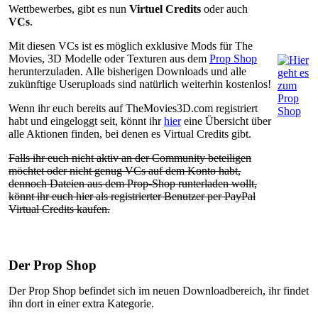
Wettbewerbes, gibt es nun
Virtuel Credits
oder auch
VCs
.
Mit diesen VCs ist es möglich exklusive Mods für The
Movies, 3D Modelle oder Texturen aus dem
Prop Shop
herunterzuladen. Alle bisherigen Downloads und alle
zukünftige Useruploads sind natürlich weiterhin kostenlos!
Wenn ihr euch bereits auf TheMovies3D.com registriert
habt und eingeloggt seit, könnt ihr
hier
eine Übersicht über
alle Aktionen finden, bei denen es Virtual Credits gibt.
Falls ihr euch nicht aktiv an der Community beteiligen
möchtet oder nicht genug VCs auf dem Konto habt,
dennoch Dateien aus dem Prop-Shop runterladen wollt,
könnt ihr euch hier als registrierter Benutzer per PayPal
Virtual Credits kaufen.
Der Prop Shop
Der Prop Shop befindet sich im neuen Downloadbereich, ihr findet
ihn dort in einer extra Kategorie.