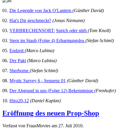
01.
Die Legende von Jack O'Lantern
(Günther David)
02.
Hat's Dir geschmeckt?
(Jonas Niemann)
03.
VERBRECHENSORT:
Sprich oder stirb
(Tom Knoll)
03.
Stern im Staub (Folge 4) Erbarmungslos
(Stefan Schiml)
05.
Endzeit
(Marco Lubina)
06.
Der Pakt
(Marco Lubina)
07.
Sherborne
(Stefan Schiml)
08.
Mystic Survey 6 - Sequenz 01
(Günther David)
09.
Der Abgrund in uns (Folge 12) Bekenntnisse
(Frenhofer)
10.
Hiro20-12
(Daniel Kaplan)
Eröffnung des neuen Prop-Shop
Verfasst von FraasMovies am
27. Juli 2010
.