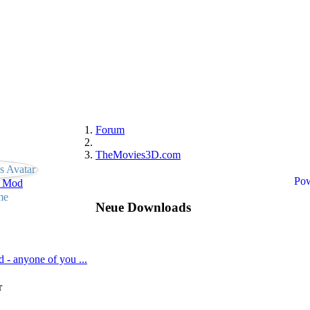
Forum
TheMovies3D.com
Pow
e Mod
me
Neue Downloads
 anyone of you ...
r