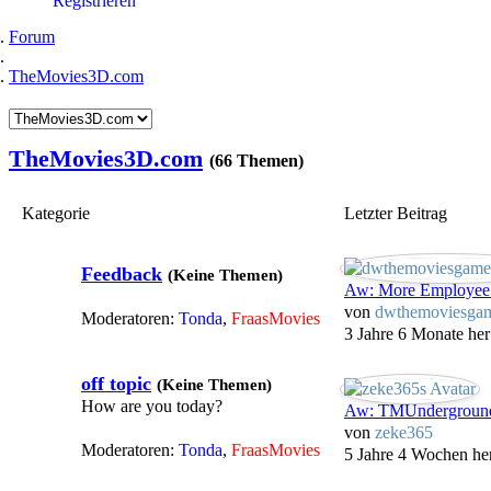
Registrieren
Forum
TheMovies3D.com
TheMovies3D.com
(66 Themen)
Kategorie
Letzter Beitrag
Feedback
(Keine Themen)
Aw: More Employe
von
dwthemoviesga
Moderatoren:
Tonda
,
FraasMovies
3 Jahre 6 Monate her
off topic
(Keine Themen)
How are you today?
Aw: TMUnderground -
von
zeke365
Moderatoren:
Tonda
,
FraasMovies
5 Jahre 4 Wochen he